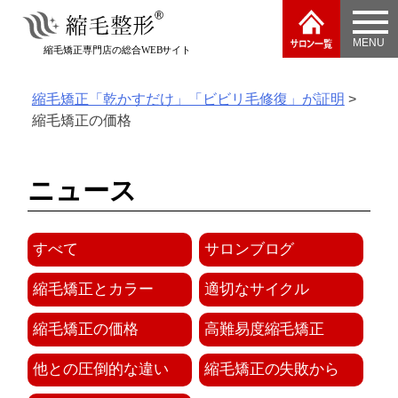
Skip
to
縮毛矯正専門店の総合WEBサイト
content
縮毛矯正「乾かすだけ」「ビビリ毛修復」が証明
>
縮毛矯正の価格
ニュース
すべて
サロンブログ
縮毛矯正とカラー
適切なサイクル
縮毛矯正の価格
高難易度縮毛矯正
他との圧倒的な違い
縮毛矯正の失敗から