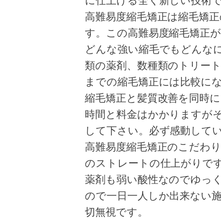
に仕上げる全く新しい技術
高難易度縮毛矯正は縮毛矯
す。この高難易度縮毛矯正が
どんな強い縮毛でもどんな
類の薬剤、数種類のトリー
までの縮毛矯正には比較に
縮毛矯正と髪質改善を同時に
時間と料金はかかりますが
して下さい。必ず感動して
高難易度縮毛矯正のこだわ
のストレートの仕上がりで
薬剤も弱い酸性なのでゆっ
ので一日一人しか出来ない
切無視です。