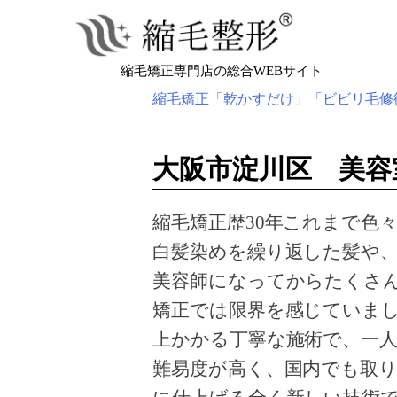
Skip
to
content
縮毛矯正専門店の総合WEBサイト
縮毛矯正「乾かすだけ」「ビビリ毛修
大阪市淀川区 美容室
縮毛矯正歴30年これまで色
白髪染めを繰り返した髪や
美容師になってからたくさ
矯正では限界を感じていま
上かかる丁寧な施術で、一
難易度が高く、国内でも取