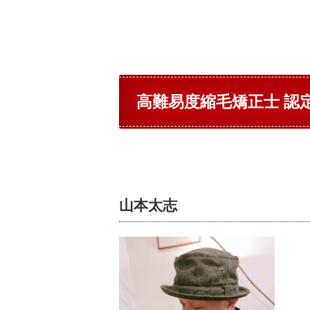
高難易度縮毛矯正士 認
山本太志