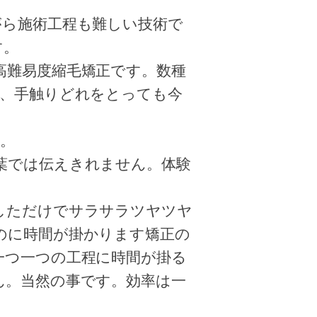
がら施術工程も難しい技術で
す。
高難易度縮毛矯正です。数種
艶、手触りどれをとって
も今
。
葉では伝えきれません。体験
しただけでサラサラツヤツヤ
のに時間が掛かります矯
正の
一つ一つの工程に時間が掛る
ん。当然の事です。
効率は一