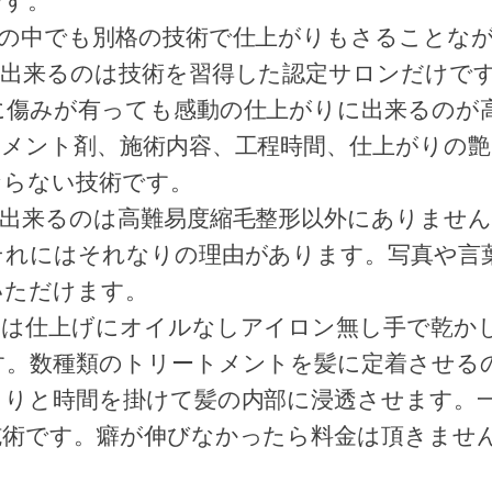
です
。
正の中でも別格の技術で仕上がりもさる
ことな
出
来るのは技術を習得した認定サロンだけで
に傷みが有っても感動の仕上がりに出来
るのが
トメ
ント剤、施術内容、工程時間、仕上がりの
ならない技術です。
出来るのは高難易度縮毛整形以外にあ
りません
それにはそれなりの理由があります。写
真や言
いた
だけます。
りは仕上げにオイルなしアイロン無し手
で乾か
す。
数種類のトリートメントを髪に定着させる
くりと時間を掛けて髪の内部に浸透
させます。
施術です。癖が伸びなかったら料金は頂きませ