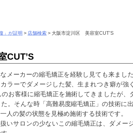
復」が証明
>
店舗検索
>
大阪市淀川区 美容室CUT’S
CUT’S
々なメーカーの縮毛矯正を経験し見て
も来まし
、カラーでダメージした髪、生まれつき
癖が強
んのお客様に縮毛矯正を施術してきまし
たが、
した
。そんな時「高難易度縮毛矯正」の技術に出
人一人の髪の状態を見極め施術す
る技術です。
り扱いサロンの少ないこの縮毛矯正は、
ダメー