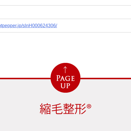
hotpepper.jp/slnH000624306/